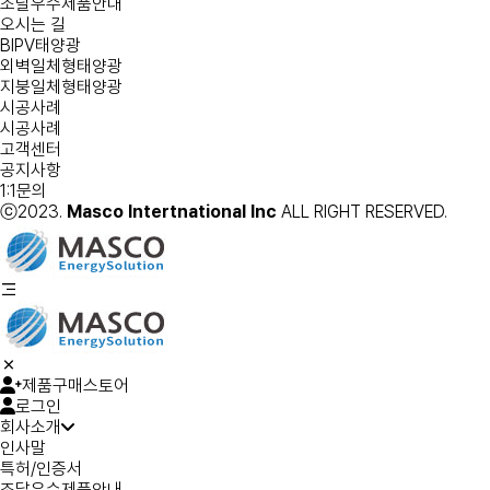
조달우수제품안내
오시는 길
BIPV태양광
외벽일체형태양광
지붕일체형태양광
시공사례
시공사례
고객센터
공지사항
1:1문의
ⓒ2023.
Masco Intertnational Inc
ALL RIGHT RESERVED.
제품구매스토어
로그인
회사소개
인사말
특허/인증서
조달우수제품안내