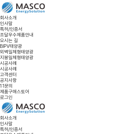
회사소개
인사말
특허/인증서
조달우수제품안내
오시는 길
BIPV태양광
외벽일체형태양광
지붕일체형태양광
시공사례
시공사례
고객센터
공지사항
1:1문의
제품구매스토어
로그인
회사소개
인사말
특허/인증서