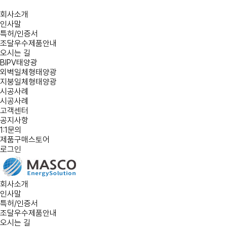
회사소개
인사말
특허/인증서
조달우수제품안내
오시는 길
BIPV태양광
외벽일체형태양광
지붕일체형태양광
시공사례
시공사례
고객센터
공지사항
1:1문의
제품구매스토어
로그인
회사소개
인사말
특허/인증서
조달우수제품안내
오시는 길