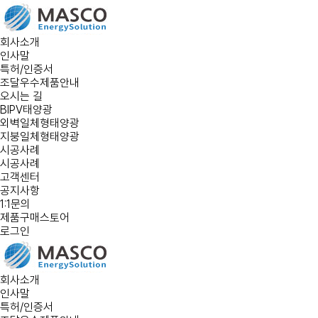
회사소개
인사말
특허/인증서
조달우수제품안내
오시는 길
BIPV태양광
외벽일체형태양광
지붕일체형태양광
시공사례
시공사례
고객센터
공지사항
1:1문의
제품구매스토어
로그인
회사소개
인사말
특허/인증서