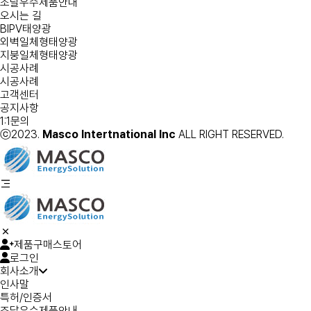
조달우수제품안내
오시는 길
BIPV태양광
외벽일체형태양광
지붕일체형태양광
시공사례
시공사례
고객센터
공지사항
1:1문의
ⓒ2023.
Masco Intertnational Inc
ALL RIGHT RESERVED.
제품구매스토어
로그인
회사소개
인사말
특허/인증서
조달우수제품안내