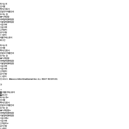
회사소개
인사말
특허/인증서
조달우수제품안내
오시는 길
BIPV태양광
외벽일체형태양광
지붕일체형태양광
시공사례
시공사례
고객센터
공지사항
1:1문의
제품구매스토어
로그인
회사소개
인사말
특허/인증서
조달우수제품안내
오시는 길
BIPV태양광
외벽일체형태양광
지붕일체형태양광
시공사례
시공사례
고객센터
공지사항
1:1문의
ⓒ2023.
Masco Intertnational Inc
ALL RIGHT RESERVED.
제품구매스토어
로그인
회사소개
인사말
특허/인증서
조달우수제품안내
오시는 길
BIPV태양광
외벽일체형태양광
지붕일체형태양광
시공사례
시공사례
고객센터
공지사항
1:1문의