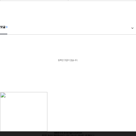
댓글
0
등록된 댓글이 없습니다.
MASCO Energysolution
경기도 화성시 동탄중심상가 2길 7 503호 (반송동,시티플러스)