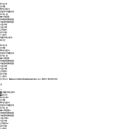
회사소개
인사말
특허/인증서
조달우수제품안내
오시는 길
BIPV태양광
외벽일체형태양광
지붕일체형태양광
시공사례
시공사례
고객센터
공지사항
1:1문의
제품구매스토어
로그인
회사소개
인사말
특허/인증서
조달우수제품안내
오시는 길
BIPV태양광
외벽일체형태양광
지붕일체형태양광
시공사례
시공사례
고객센터
공지사항
1:1문의
ⓒ2023.
Masco Intertnational Inc
ALL RIGHT RESERVED.
제품구매스토어
로그인
회사소개
인사말
특허/인증서
조달우수제품안내
오시는 길
BIPV태양광
외벽일체형태양광
지붕일체형태양광
시공사례
시공사례
고객센터
공지사항
1:1문의